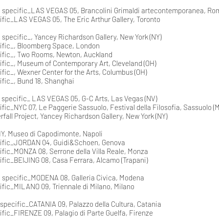
e specific_LAS VEGAS 05, Brancolini Grimaldi artecontemporanea, Ro
ific_LAS VEGAS 05, The Eric Arthur Gallery, Toronto
 specific_, Yancey Richardson Gallery, New York (NY)
cific_, Bloomberg Space, London
cific_, Two Rooms, Newton, Auckland
cific_, Museum of Contemporary Art, Cleveland (OH)
ific_, Wexner Center for the Arts, Columbus (OH)
ific_, Bund 18, Shanghai
e specific_ LAS VEGAS 05, G-C Arts, Las Vegas (NV)
ific_NYC 07, Le Paggerie Sassuolo, Festival della Filosofia, Sassuolo 
fall Project, Yancey Richardson Gallery, New York (NY)
Y, Museo di Capodimonte, Napoli
cific_JORDAN 04, Guidi&Schoen, Genova
cific_MONZA 08, Serrone della Villa Reale, Monza
ific_BEIJING 08, Casa Ferrara, Alcamo (Trapani)
e specific_MODENA 08, Galleria Civica, Modena
ific_MILANO 09, Triennale di Milano, Milano
 specific_CATANIA 09, Palazzo della Cultura, Catania
ific_FIRENZE 09, Palagio di Parte Guelfa, Firenze