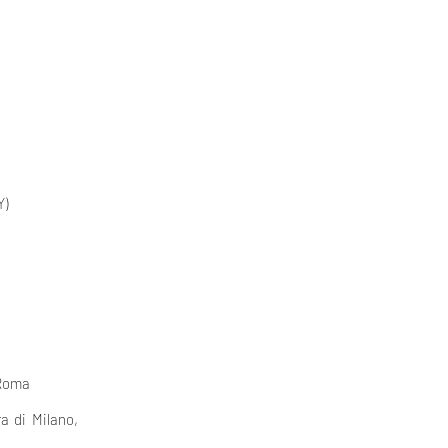
Y)
 Roma
a di Milano,