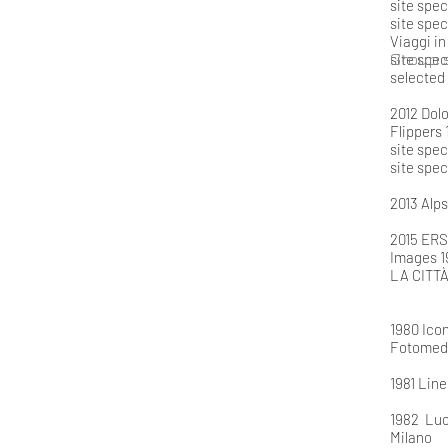
site spe
site spec
Viaggi in
Group 
site spe
selected 
2012 Dolo
Flippers
site spec
site spe
2013 Alp
2015 ERS
Images 1
LA CITT
1980 Ico
Fotomedi
1981 Line
1982 Luo
Milano