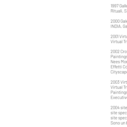
1997 Gal
Rituali, 
2000 Gal
INDIA, G
2001 Virt
Virtual T
2002 Crow
Paintings
Nees Morf
Effetti C
Cityscap
2003 Virt
Virtual T
Paintings
Executiv
2004 sit
site spec
site spe
Sono un 