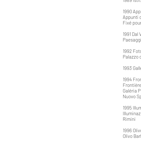
1989 Isti
1990 App
Appunti d
Fixé pour
1991 Dal 
Paesaggi
1992 Fot
Palazzo d
1993 Gall
1994 Fron
Frontièr
Galéria P
Nuovo Sp
1995 Illu
Illumina
Rimini
1996 Oli
Olivo Bar