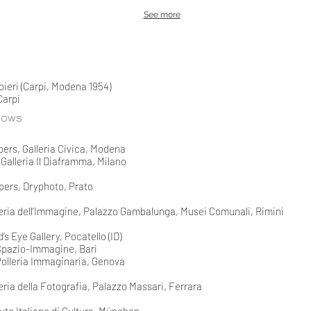
See more
bieri (Carpi, Modena 1954)
Carpi
hows
pers, Galleria Civica, Modena
 Galleria Il Diaframma, Milano
pers, Dryphoto, Prato
leria dell’Immagine, Palazzo Gambalunga, Musei Comunali, Rimini
’s Eye Gallery, Pocatello (ID)
 Spazio-Immagine, Bari
Polleria Immaginaria, Genova
eria della Fotografia, Palazzo Massari, Ferrara