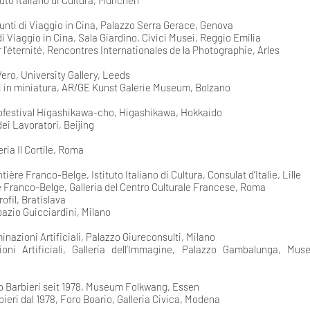
tuto Italiano di Cultura, München
unti di Viaggio in Cina, Palazzo Serra Gerace, Genova
i Viaggio in Cina, Sala Giardino, Civici Musei, Reggio Emilia
 l’éternité, Rencontres Internationales de la Photographie, Arles
Vero, University Gallery, Leeds
 in miniatura, AR/GE Kunst Galerie Museum, Bolzano
ofestival Higashikawa-cho, Higashikawa, Hokkaido
ei Lavoratori, Beijing
eria Il Cortile, Roma
tière Franco-Belge, Istituto Italiano di Cultura, Consulat d’Italie, Lille
e Franco-Belge, Galleria del Centro Culturale Francese, Roma
rofil, Bratislava
azio Guicciardini, Milano
minazioni Artificiali, Palazzo Giureconsulti, Milano
zioni Artificiali, Galleria dell’Immagine, Palazzo Gambalunga, Mus
vo Barbieri seit 1978, Museum Folkwang, Essen
bieri dal 1978, Foro Boario, Galleria Civica, Modena