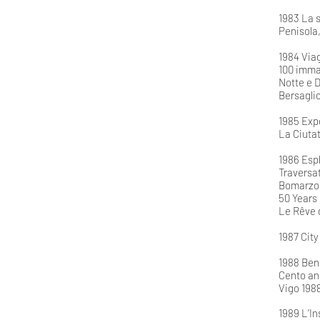
1983 La s
Penisola
1984 Viag
100 immag
Notte e D
Bersagli
1985 Expo
La Ciuta
1986 Espl
Traversat
Bomarzo,
50 Years
Le Rêve 
1987 City
1988 Beni
Cento ann
Vigo 1988
1989 L’In