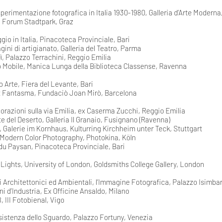
perimentazione fotografica in Italia 1930-1980, Galleria d’Arte Modern
, Forum Stadtpark, Graz
gio in Italia, Pinacoteca Provinciale, Bari
ini di artigianato, Galleria del Teatro, Parma
ì, Palazzo Terrachini, Reggio Emilia
o Mobile, Manica Lunga della Biblioteca Classense, Ravenna
 Arte, Fiera del Levante, Bari
t Fantasma, Fundaciò Joan Mirò, Barcelona
orazioni sulla via Emilia, ex Caserma Zucchi, Reggio Emilia
e del Deserto, Galleria Il Granaio, Fusignano (Ravenna)
 Galerie im Kornhaus, Kulturring Kirchheim unter Teck, Stuttgart
 Modern Color Photography, Photokina, Köln
du Paysan, Pinacoteca Provinciale, Bari
 Lights, University of London, Goldsmiths College Gallery, London
 Architettonici ed Ambientali, l’Immagine Fotografica, Palazzo Isimbar
i d’Industria, Ex Officine Ansaldo, Milano
, III Fotobienal, Vigo
sistenza dello Sguardo, Palazzo Fortuny, Venezia