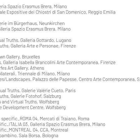
leria Spazio Erasmus Brera, Milano
Sale Espositive dei Chiostri di San Domenico, Reggio Emilia
erie im Bürgerhaus, Neunkirchen
alleria Spazio Erasmus Brera, Milano
ual Truths, Galleria Gottardo, Lugano
ruths, Galleria Arte e Personae, Firenze
n Gallery, Bruxelles
, Galleria Isabella Brancolini Arte Contemporanea, Firenze
es Art Gallery, Athens
ollaterali, Triennale di Milano, Milano
es/Landscapes, Palazzo delle Papesse, Centro Arte Contemporanea, S
ual Truths, Galerie Valérie Cueto, Paris
ruths, Galerie Fotohof, Salzburg
 and Virtual Truths, Wolfsberg
e Development Centre, Wolfsberg
e specific_ROMA 04, Mercati di Traiano, Roma
ific_ITALIA 03, Galleria Spazio Erasmus Brera, Milano
cific_MONTREAL 04, CCA, Montreal
bambino, Sala Borsa, Bologna