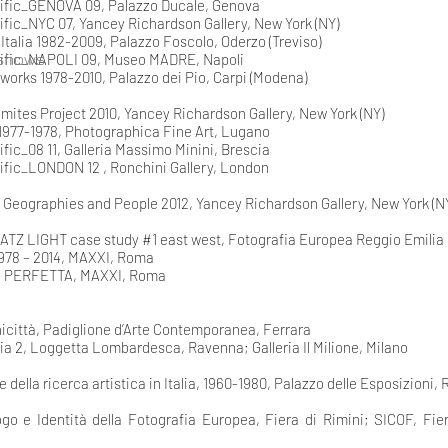
cific_GENOVA 09, Palazzo Ducale, Genova
ific_NYC 07, Yancey Richardson Gallery, New York (NY)
 Italia 1982-2009, Palazzo Foscolo, Oderzo (Treviso)
shows
cific_NAPOLI 09, Museo MADRE, Napoli
works 1978-2010, Palazzo dei Pio, Carpi (Modena)
mites Project 2010, Yancey Richardson Gallery, New York (NY)
 1977-1978, Photographica Fine Art, Lugano
ific_08 11, Galleria Massimo Minini, Brescia
cific_LONDON 12 , Ronchini Gallery, London
s Geographies and People 2012, Yancey Richardson Gallery, New York (N
ATZ LIGHT case study #1 east west, Fotografia Europea Reggio Emilia
978 – 2014, MAXXI, Roma
À PERFETTA, MAXXI, Roma
nicittà, Padiglione d’Arte Contemporanea, Ferrara
a 2, Loggetta Lombardesca, Ravenna; Galleria Il Milione, Milano
e della ricerca artistica in Italia, 1960-1980, Palazzo delle Esposizioni,
go e Identità della Fotografia Europea, Fiera di Rimini; SICOF, Fier