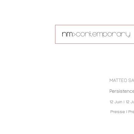
MATTEO S
Persistenc
12 Juin I 12 J
Presse I Pr